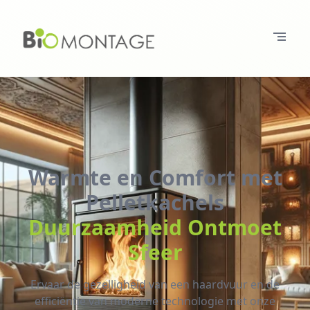
Warmte en Comfort met
Pelletkachels
Duurzaamheid Ontmoet
Sfeer
Ervaar de gezelligheid van een haardvuur en de
efficiëntie van moderne technologie met onze